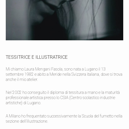
TESSITRICE E ILLUSTRATRICE
Mi chiamo Laura Mengani Fasola, sono nata a Lugano il 13
settembre 1982 e abito a Meride nella Svizzera italiana, dove si trova
anche il mio atelier.
Nel 2002 ho conseguito il diploma di tessitura a mano e la maturità
professionale artistica presso lo CSIA (Centro scolastico industrie
artistiche) di Lugano.
A Milano ho frequentato successivamente la Scuola del fumetto nella
sezione dell’illustrazione.