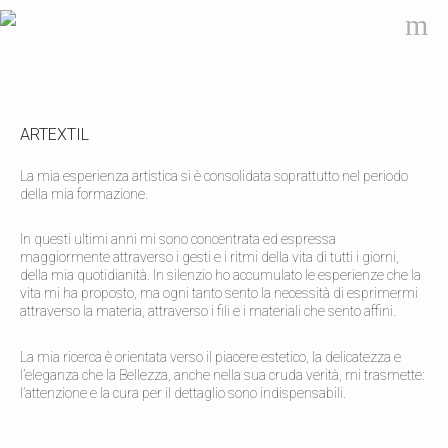
m
ARTEXTIL
La mia esperienza artistica si è consolidata soprattutto nel periodo
della mia formazione.
In questi ultimi anni mi sono concentrata ed espressa
maggiormente attraverso i gesti e i ritmi della vita di tutti i giorni,
della mia quotidianità. In silenzio ho accumulato le esperienze che la
vita mi ha proposto, ma ogni tanto sento la necessità di esprimermi
attraverso la materia, attraverso i fili e i materiali che sento affini.
La mia ricerca è orientata verso il piacere estetico, la delicatezza e
l’eleganza che la Bellezza, anche nella sua cruda verità, mi trasmette:
l’attenzione e la cura per il dettaglio sono indispensabili.