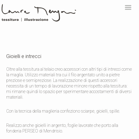
m
Gioielli e intrecci
Oltre alla tessitura al telaio creo accessori con altri tipi di intrecci come
la maglia. Utilizzo materiali tra cui il filo argentato unito a pietre
preziose e semipreziose. La realizzazione di questi accessori
necessita di un tempo di lavorazione minore rispetto alla tessitura:
mi rimane quindi lo spazio per sperimentare accostamenti di diversi
materiali.
Con la tecnica della maglieria confeziono sciarpe, gioielli, spille.
Realizzo anche gioielli in argento, foglie lavorate che porto alla
fonderia PERSEO di Mendrisio.